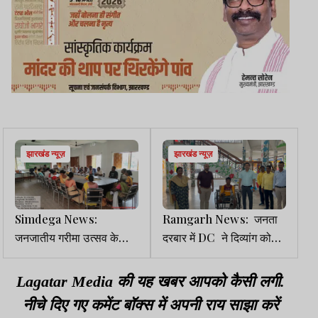
झारखंड न्यूज़
झारखंड न्यूज़
Simdega News:
Ramgarh News: जनता
जनजातीय गरीमा उत्सव के
दरबार में DC ने दिव्यांग को
तहत पंचायतों में विशेष शिविर
‘ऑन द स्पॉट` उपलब्ध कराई
ट्राईसाईकिल
Lagatar Media की यह खबर आपको कैसी लगी.
नीचे दिए गए कमेंट बॉक्स में अपनी राय साझा करें