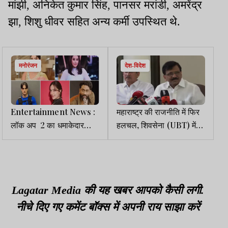
मांझी, अनिकेत कुमार सिंह, पानसर मरांडी, अमरेंद्र
झा, शिशु धीवर सहित अन्य कर्मी उपस्थित थे.
मनोरंजन
देश-विदेश
Entertainment News :
महाराष्ट्र की राजनीति में फिर
लॉक अप 2 का धमाकेदार
हलचल, शिवसेना (UBT) में
आगाज, सच या सजा के खेल में
टूट की अटकलें, संजय राउत ने
खुलेंगे राज
बागी सांसदों को दी चेतावनी
Lagatar Media की यह खबर आपको कैसी लगी.
नीचे दिए गए कमेंट बॉक्स में अपनी राय साझा करें