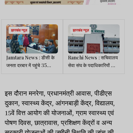
झारखंड न्यूज़
झारखंड न्यूज़
Jamtara News : डीसी के
Ranchi News : सचिवालय
जनता दरबार में पहुंचे 35
सेवा संघ के पदाधिकारियों को
फरियादी, कई मामलों का ऑन
नहीं मिले जरूरी दस्तावेज
स्पॉट समाधान
इस दौरान मनरेगा, प्रधानमंत्री आवास, पीडीएस
दुकान, स्वास्थ्य केंद्र, आंगनबाड़ी केंद्र, विद्यालय,
15वें वित्त आयोग की योजनाओं, ग्राम स्वास्थ्य एवं
पोषण दिवस, छात्रावास, प्रशिक्षण केंद्रों व अन्य
सरकारी योजनाओं की जमीनी स्थिति की जांच की