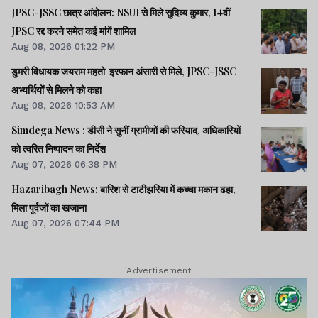
JPSC-JSSC छात्र आंदोलन: NSUI से मिले सुदिव्य कुमार, 14वीं
कोर्ट में नहीं किया प्रस्तुत, दो
JPSC रद्द करने समेत कई मांगें शामिल
आरोपी बरी
Aug 08, 2026 01:22 PM
झारखंड न्यूज़
डुमरी विधायक जयराम महतो इरफान अंसारी से मिले, JPSC-JSSC
अभ्यर्थियों से मिलने को कहा
Aug 08, 2026 10:53 AM
Ranchi News :
Simdega News : डीसी ने सुनीं ग्रामीणों की फरियाद, अधिकारियों
राज्यपाल व मुख्यमंत्री ने
को त्वरित निष्पादन का निर्देश
धरती आबा को पुष्प अर्पित
Aug 07, 2026 06:38 PM
कर दी श्रद्धांजलि
Hazaribagh News: बारिश से टाटीझरिया में कच्चा मकान ढहा,
मिला पूर्वजों का खजाना
Lagatar Media की यह खबर आपको कैसी लगी.
Aug 07, 2026 07:44 PM
नीचे दिए गए कमेंट बॉक्स में अपनी राय साझा करें
Advertisement