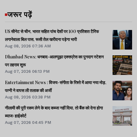
जरूर पढ़ें
फिलहाल पुलिस मामले के सभी पहलुओं की गहनता से
जांच कर रही है और आवश्यक कानूनी कार्रवाई जारी
US सीनेट से चीन, भारत सहित पांच देशों पर 100 प्रतिशत टैरिफ
लगानेवाला बिल पास, रूसी तेल खरीदना पड़ेगा भारी
है. पुलिस अधिकारियों ने बताया कि पीड़िता को
Aug 08, 2026 07:36 AM
आवश्यक चिकित्सकीय एवं कानूनी सहायता उपलब्ध
Dhanbad News: धनबाद-आलप्पुझा एक्सप्रेस का पुनदाग स्टेशन
कराई जा रही है. मामले में साक्ष्यों के आधार पर आगे
पर ठहराव शुरू
की कार्रवाई की जाएगी.
Aug 07, 2026 06:13 PM
Entertainment News : विजय-संगीता के रिश्ते में आया नया मोड़,
पत्नी ने वापस ली तलाक की अर्जी
Aug 08, 2026 03:38 PM
झारखंड न्यूज़
नीलामी की पूरी रकम लेने के बाद कब्जा नहीं दिया, तो बैंक को देना होगा
ब्याजः हाईकोर्ट
Aug 07, 2026 04:45 PM
अंकुश शर्मा हत्याकांड :
आईओ ने सीसीटीवी फुटेज