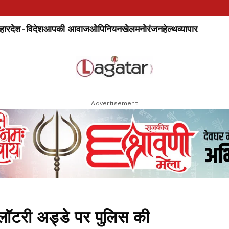
हार
देश-विदेश
आपकी आवाज
ओपिनियन
खेल
मनोरंजन
हेल्थ
व्यापार
Advertisement
 लॉटरी अड्डे पर पुलिस की