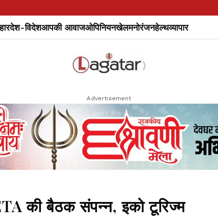
हार
देश-विदेश
आपकी आवाज
ओपिनियन
खेल
मनोरंजन
हेल्थ
व्यापार
Advertisement
JETA की बैठक संपन्न, इको टूरिज्म