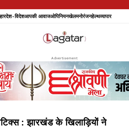
हार
देश-विदेश
आपकी आवाज
ओपिनियन
खेल
मनोरंजन
हेल्थ
व्यापार
Advertisement
थलेटिक्स : झारखंड के खिलाड़ियों ने