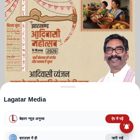
Lagatar Media
बेहतर न्यूज़ अनुभव
ऐप में पढ़ें
ABOUT US
CONTACT US
PRIVACY POLICY
TERMS AND CONDITIONS
ब्राउज़र में ही
जारी रखें
CORRECTIONS POLICY
EDITORIAL GUIDELINES
FACT CHECKING POLICY