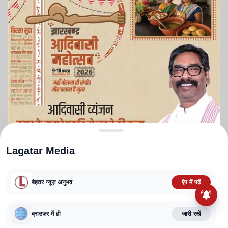
Lagatar Media
बेहतर न्यूज़ अनुभव
ऐप में पढ़ें
JPSC आंदोलन : प्रतिनिधिमंडल
चयन को लेकर छात्रों की बैठक जारी,
ABOUT US
CONTACT US
PRIVACY POLICY
TERMS AND CONDITIONS
परीक्षा रद्द करने समेत कई मांगों पर बनी
CORRECTIONS POLICY
EDITORIAL GUIDELINES
FACT CHECKING POLICY
ब्राउज़र में ही
जारी रखें
सहमति
Copyright
2025-2026
Lagatar Media Pvt. Ltd.