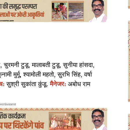
, चुरमनी टुडू, मालाबती टुडू, सुनीया हांसदा,
ुनामी मुर्मू, श्यामोली महतो, सुरभि सिंह, वर्षा
च:
सुश्री सुकांता कुंडू.
मैनेजर:
अबोध राम
vertisement