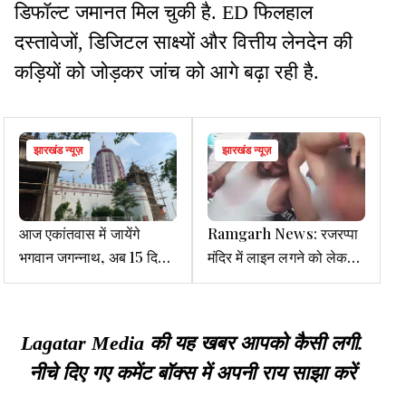
डिफॉल्ट जमानत मिल चुकी है. ED फिलहाल
दस्तावेजों, डिजिटल साक्ष्यों और वित्तीय लेनदेन की
कड़ियों को जोड़कर जांच को आगे बढ़ा रही है.
झारखंड न्यूज़
झारखंड न्यूज़
आज एकांतवास में जायेंगे
Ramgarh News: रजरप्पा
भगवान जगन्नाथ, अब 15 दिनों
मंदिर में लाइन लगने को लेकर
तक नहीं होंगे दर्शन, रथयात्रा
विवाद, जमकर चले लात घूसे
16 जुलाई को
Lagatar Media की यह खबर आपको कैसी लगी.
नीचे दिए गए कमेंट बॉक्स में अपनी राय साझा करें