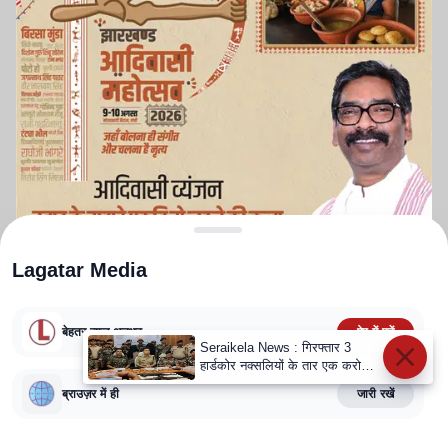
Lagatar Media
बेहतर न्यूज़ अनुभव
ऐप में पढ़ें
Seraikela News : गिरफ्तार 3
हार्डकोर नक्सलियों के तार एक करोड़
ABOUT US
CONTACT US
PRIVACY POLICY
TERMS AND CONDITIONS
के इनामी माओवादी असीम मंडल से
ब्राउज़र में ही
जारी रखें
CORRECTIONS POLICY
EDITORIAL GUIDELINES
FACT CHECKING POLICY
जुड़े- एसपी
Copyright
2025-2026
Lagatar Media Pvt. Ltd.