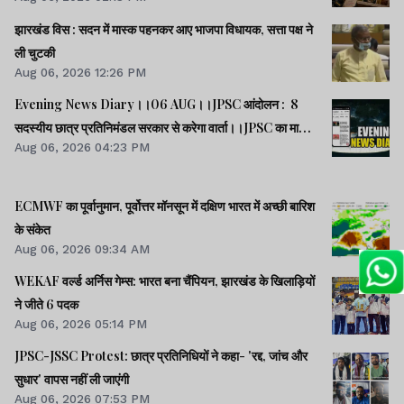
झारखंड विस : सदन में मास्क पहनकर आए भाजपा विधायक, सत्ता पक्ष ने
ली चुटकी
Aug 06, 2026 12:26 PM
Evening News Diary।।06 AUG।।JPSC आंदोलन : 8
सदस्यीय छात्र प्रतिनिमंडल सरकार से करेगा वार्ता।।JPSC का मामला
Aug 06, 2026 04:23 PM
पेपर लीक का नहीं, बैक डोर से गलत नियुक्ति का है : किशोर।।BPSC
AEDO पेपर लीक : BARC का कर्मी रौशन अरेस्ट।।समेत कई खबरें
व वीडियो।।
ECMWF का पूर्वानुमान, पूर्वोत्तर मॉनसून में दक्षिण भारत में अच्छी बारिश
के संकेत
Aug 06, 2026 09:34 AM
WEKAF वर्ल्ड अर्निस गेम्स: भारत बना चैंपियन, झारखंड के खिलाड़ियों
ने जीते 6 पदक
Aug 06, 2026 05:14 PM
JPSC-JSSC Protest: छात्र प्रतिनिधियों ने कहा- 'रद्द, जांच और
सुधार' वापस नहीं ली जाएंगी
Aug 06, 2026 07:53 PM