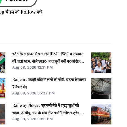
pp चैनल को Follow करें
स्टेट गेस्ट हाउस में चल रही JPSC-JSSC व सरकार
की वार्ता खत्म, बोले छात्र- बात सुनी गयी पर आंदोलन
Aug 08, 2026 12:31 PM
जारी
Ranchi : पहाड़ी मंदिर में तारों की चोरी, घटना के कारण
7 कैमरे बंद
Aug 08, 2026 05:27 PM
Railway News : श्रावणी मेले में श्रद्धालुओं को
राहत, डीडीयू-गया के बीच रोज चलेगी स्पेशल ट्रेन,
Aug 08, 2026 09:11 PM
जसीडीह तक कनेक्टिविटी