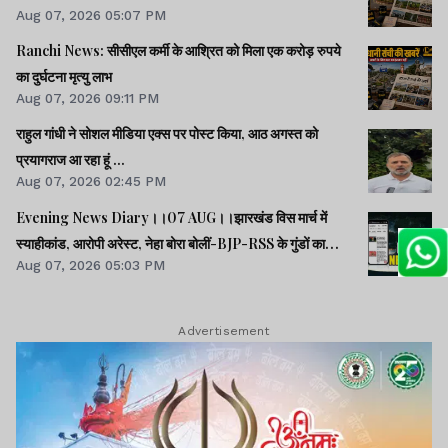
Aug 07, 2026 05:07 PM
Ranchi News: सीसीएल कर्मी के आश्रित को मिला एक करोड़ रुपये
का दुर्घटना मृत्यु लाभ
Aug 07, 2026 09:11 PM
राहुल गांधी ने सोशल मीडिया एक्स पर पोस्ट किया, आठ अगस्त को
प्रयागराज आ रहा हूं ...
Aug 07, 2026 02:45 PM
Evening News Diary।।07 AUG।।झारखंड विस मार्च में
स्याहीकांड, आरोपी अरेस्ट, नेहा बोरा बोलीं-BJP-RSS के गुंडों का
Aug 07, 2026 05:03 PM
काम।।आंदोलनरत छात्रों की समस्याओं को समझना चाहती सरकार:
CM।।छात्रों से मिले SDO, वार्ता की उम्मीद।।40 साल बाद बोफोर्स
केस बंद।।समेत कई खबरें व वीडियो।।
Advertisement