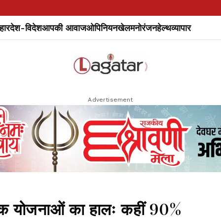
हार
देश-विदेश
आपकी आवाज
ओपिनियन
खेल
मनोरंजन
हेल्थ
व्यापार
Advertisement
 योजनाओं का हालः कहीं 90%