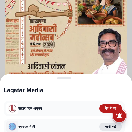
Lagatar Media
बेहतर न्यूज़ अनुभव
ऐप में पढ़ें
ABOUT US
CONTACT US
PRIVACY POLICY
TERMS AND CONDITIONS
ब्राउज़र में ही
जारी रखें
CORRECTIONS POLICY
EDITORIAL GUIDELINES
FACT CHECKING POLICY