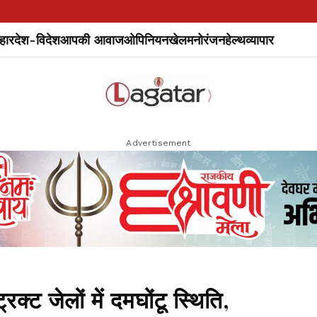
हार
देश-विदेश
आपकी आवाज
ओपिनियन
खेल
मनोरंजन
हेल्थ
व्यापार
Advertisement
ट जेलों में दमघोंटू स्थिति,