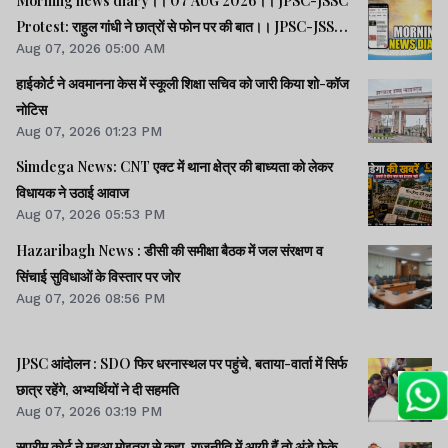
Morning news diary।। 07 AUG 2026।। JPSC-JSSC
Protest: राहुल गांधी ने छात्रों से फोन पर की बात।। JPSC-JSSC
Aug 07, 2026 05:00 AM
आंदोलन: छात्र प्रतिनिधि अपनी मांगों पर अड़े।। ACB ने नेक्सजेन के
CEO से पूछा- विनय चौबे को कितने पैसे दिए।। समेत कई खबरें व
हाईकोर्ट ने अवमानना केस में स्कूली शिक्षा सचिव को जारी किया शो-कॉज
वीडियो.
नोटिस
Aug 07, 2026 01:23 PM
Simdega News: CNT एक्ट में थाना क्षेत्र की बाध्यता को लेकर
विधायक ने उठाई आवाज
Aug 07, 2026 05:53 PM
Hazaribagh News : डीसी की समीक्षा बैठक में जल संरक्षण व
सिंचाई सुविधाओं के विस्तार पर जोर
Aug 07, 2026 08:56 PM
JPSC आंदोलन : SDO फिर धरनास्थल पर पहुंचे, बताया-वार्ता में सिर्फ
छात्र रहेंगे, अभ्यर्थियों ने दी सहमति
Aug 07, 2026 03:19 PM
सुप्रीम कोर्ट ने महुआ मोइत्रा से कहा, राजनीति में आयी हैं तो अंडे फेके