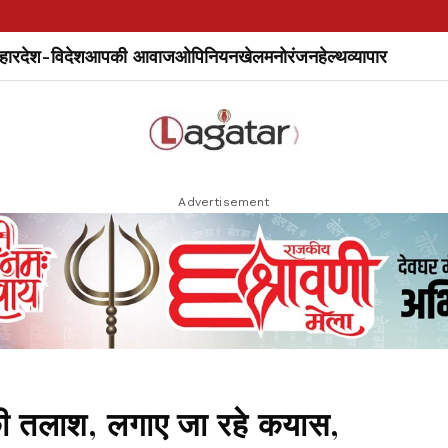
हार
देश-विदेश
आपकी आवाज
ओपिनियन
खेल
मनोरंजन
हेल्थ
व्यापार
Advertisement
की तलाश, लगाए जा रहे कयास,