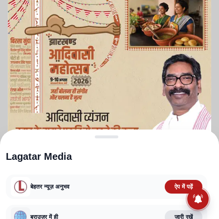
Lagatar Media
बेहतर न्यूज़ अनुभव
ऐप में पढ़ें
ABOUT US
CONTACT US
PRIVACY POLICY
TERMS AND CONDITIONS
CORRECTIONS POLICY
EDITORIAL GUIDELINES
FACT CHECKING POLICY
ब्राउज़र में ही
जारी रखें