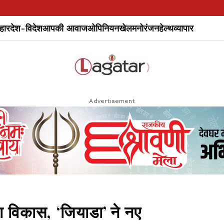
हार
देश-विदेश
आपकी आवाज
ओपिनियन
खेल
मनोरंजन
हेल्थ
व्यापार
Advertisement
ा विकास, ‘जियाडा’ ने नए