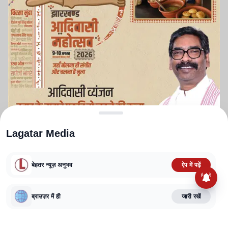
Lagatar Media
बेहतर न्यूज़ अनुभव
ऐप में पढ़ें
ABOUT US
CONTACT US
PRIVACY POLICY
TERMS AND CONDITIONS
CORRECTIONS POLICY
EDITORIAL GUIDELINES
FACT CHECKING POLICY
ब्राउज़र में ही
जारी रखें
Copyright
2025-2026
Lagatar Media Pvt. Ltd.