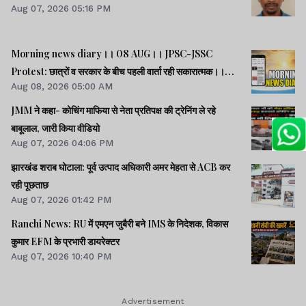
Aug 07, 2026 05:16 PM
Morning news diary।। 08 AUG।। JPSC-JSSC
Protest: छात्रों व सरकार के बीच पहली वार्ता रही सकारात्मक।।
Aug 08, 2026 05:00 AM
साइबर क्राइम मामलों की जांच में झारखंड पुलिस फिसड्डी।।संसद में
विपक्षी दलों का हंगामा, कार्यवाही स्थगित।। समेत कई खबरें व वीडियो.
JMM ने कहा- कोचिंग माफिया से नेता प्रतिपक्ष की ट्रेनिंग ले रहे
बाबूलाल, जारी किया वीडियो
Aug 07, 2026 04:06 PM
झारखंड शराब घोटाला: पूर्व उत्पाद अधिकारी अमर मेहता से ACB कर
रही पूछताछ
Aug 07, 2026 01:42 PM
Ranchi News: RU में एमएन जुबैरी बने IMS के निदेशक, विकास
कुमार EFM के प्रभारी डायरेक्टर
Aug 07, 2026 10:40 PM
Advertisement