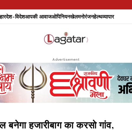
हार
देश-विदेश
आपकी आवाज
ओपिनियन
खेल
मनोरंजन
हेल्थ
व्यापार
Advertisement
डल बनेगा हजारीबाग का करसो गांव,