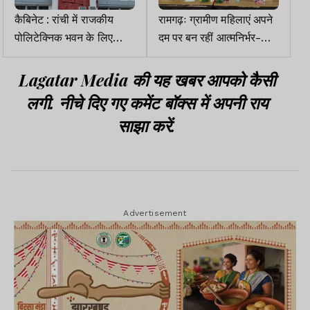
कैबिनेट : रांची में राजकीय
रामगढ़ः ग्रामीण महिलाएं अपने
पोलिटेक्निक भवन के लिए
दम पर बन रहीं आत्मनिर्भर-
97.65 करोड़ व बोकारो में
विधायक
आवासीय विद्यालय के लिए 116
Lagatar Media की यह खबर आपको कैसी
करोड़ मंजूर
लगी. नीचे दिए गए कमेंट बॉक्स में अपनी राय
साझा करें.
Advertisement