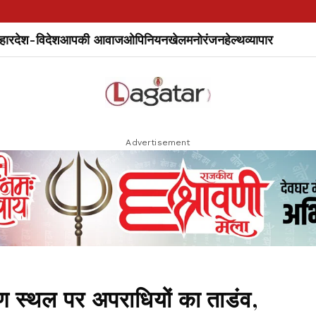
हार
देश-विदेश
आपकी आवाज
ओपिनियन
खेल
मनोरंजन
हेल्थ
व्यापार
Advertisement
 स्थल पर अपराधियों का ताडंव,