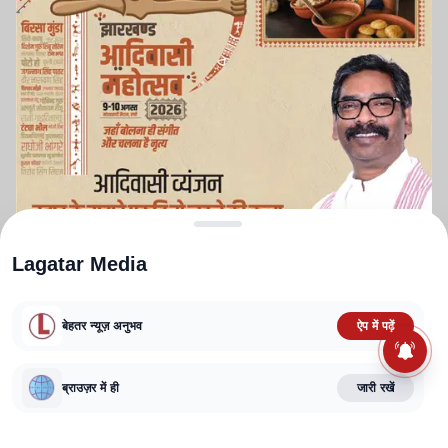
Lagatar Media
बेहतर न्यूज़ अनुभव
ऐप में पढ़ें
ABOUT US
CONTACT US
PRIVACY POLICY
TERMS AND CONDITIONS
CORRECTIONS POLICY
EDITORIAL GUIDELINES
FACT CHECKING POLICY
ब्राउज़र में ही
जारी रखें
Copyright
2025-2026
Lagatar Media Pvt. Ltd.