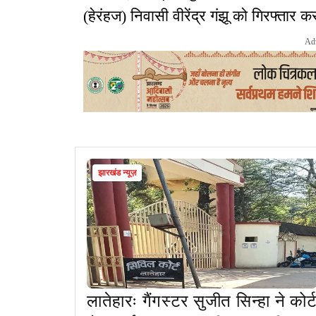
(हेरंहज) निवासी वीरेंद्र गंझू को गिरफ्तार 
Ad
झारखंड न्यूज़
लातेहारः गैंगस्टर सुजीत सिन्हा ने कोर्