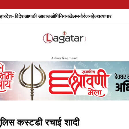
हार
देश-विदेश
आपकी आवाज
ओपिनियन
खेल
मनोरंजन
हेल्थ
व्यापार
Advertisement
पुलिस कस्टडी रचाई शादी