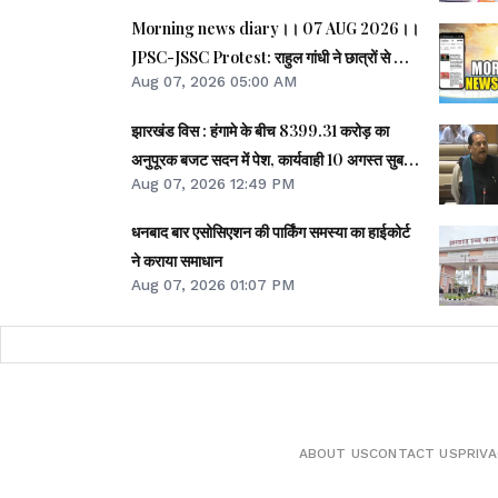
Morning news diary।। 07 AUG 2026।।
JPSC-JSSC Protest: राहुल गांधी ने छात्रों से फोन
Aug 07, 2026 05:00 AM
पर की बात।। JPSC-JSSC आंदोलन: छात्र
प्रतिनिधि अपनी मांगों पर अड़े।। ACB ने नेक्सजेन के
झारखंड विस : हंगामे के बीच 8399.31 करोड़ का
CEO से पूछा- विनय चौबे को कितने पैसे दिए।। समेत
अनुपूरक बजट सदन में पेश, कार्यवाही 10 अगस्त सुबह
कई खबरें व वीडियो.
Aug 07, 2026 12:49 PM
11 बजे तक स्थगित
धनबाद बार एसोसिएशन की पार्किंग समस्या का हाईकोर्ट
ने कराया समाधान
Aug 07, 2026 01:07 PM
ABOUT US
CONTACT US
PRIVA