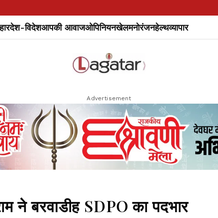
हार
देश-विदेश
आपकी आवाज
ओपिनियन
खेल
मनोरंजन
हेल्थ
व्यापार
Advertisement
 राम ने बरवाडीह SDPO का पदभार