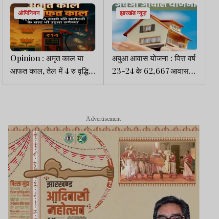
ओपिनियन
झारखंड न्यूज़
Opinion : अमृत काल या
अबुआ आवास योजना : वित्त वर्ष
आफत काल, तेल में 4 रु वृद्धि
23-24 के 62,667 आवास
और 10 रू टैक्स छूट के बाद भी
आज भी अधूरे, 26-27 में राशि
उड़ता रूपैय्या
नहीं मिलने से लाभुक परेशान
Advertisement