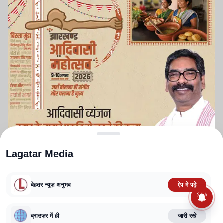
Lagatar Media
बेहतर न्यूज़ अनुभव
ऐप में पढ़ें
ABOUT US
CONTACT US
PRIVACY POLICY
TERMS AND CONDITIONS
CORRECTIONS POLICY
EDITORIAL GUIDELINES
FACT CHECKING POLICY
ब्राउज़र में ही
जारी रखें