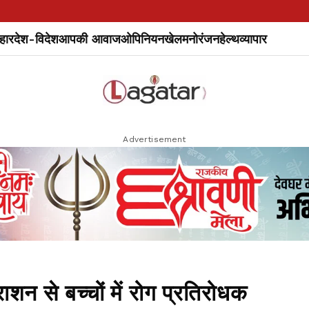
हार
देश-विदेश
आपकी आवाज
ओपिनियन
खेल
मनोरंजन
हेल्थ
व्यापार
Advertisement
न से बच्‍चों में रोग प्रतिरोधक