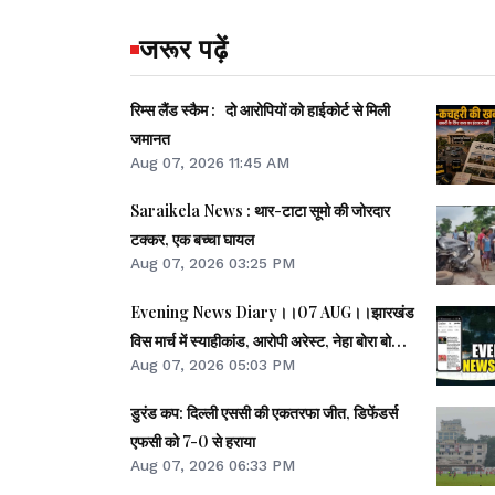
जरूर पढ़ें
रिम्स लैंड स्कैम : दो आरोपियों को हाईकोर्ट से मिली
जमानत
Aug 07, 2026 11:45 AM
Saraikela News : थार-टाटा सूमो की जोरदार
टक्कर, एक बच्चा घायल
Aug 07, 2026 03:25 PM
Evening News Diary।।07 AUG।।झारखंड
विस मार्च में स्याहीकांड, आरोपी अरेस्ट, नेहा बोरा बोलीं-
Aug 07, 2026 05:03 PM
BJP-RSS के गुंडों का काम।।आंदोलनरत छात्रों की
समस्याओं को समझना चाहती सरकार: CM।।छात्रों से
डुरंड कप: दिल्ली एससी की एकतरफा जीत, डिफेंडर्स
मिले SDO, वार्ता की उम्मीद।।40 साल बाद बोफोर्स
एफसी को 7-0 से हराया
केस बंद।।समेत कई खबरें व वीडियो।।
Aug 07, 2026 06:33 PM