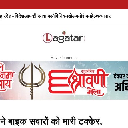
हार
देश-विदेश
आपकी आवाज
ओपिनियन
खेल
मनोरंजन
हेल्थ
व्यापार
Advertisement
े बाइक सवारों को मारी टक्केर,