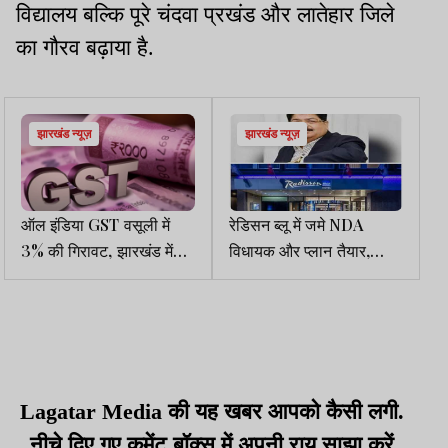
विद्यालय बल्कि पूरे चंदवा प्रखंड और लातेहार जिले
का गौरव बढ़ाया है.
झारखंड न्यूज़
झारखंड न्यूज़
ऑल इंडिया GST वसूली में
रेडिसन ब्लू में जमे NDA
3% की गिरावट, झारखंड में
विधायक और प्लान तैयार,
ग्रोथ रेट शून्य
कांग्रेस परेशान
Lagatar Media की यह खबर आपको कैसी लगी.
नीचे दिए गए कमेंट बॉक्स में अपनी राय साझा करें