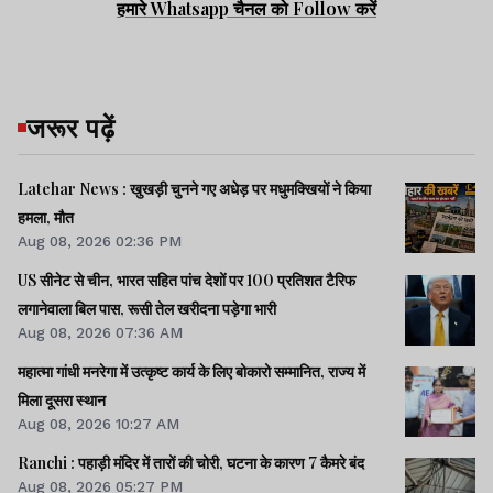
देखते हुए उन्हें बेहतर इलाज के लिए उच्च चिकित्सा
हमारे Whatsapp चैनल को Follow करें
केंद्र रेफर कर दिया गया. घटना की सूचना मिलते ही
महुआडांड़ थाना पुलिस मौके पर पहुंची और मामले की
जांच शुरू कर दी. पुलिस ने शव को कब्जे में लेकर
जरूर पढ़ें
शुक्रवार को शव को पोस्टमार्टम के लिए सदर
अस्पताल लातेहार भेजा और मामले की जांच शुरू कर
Latehar News : खुखड़ी चुनने गए अधेड़ पर मधुमक्खियों ने किया
हमला, मौत
दी.
Aug 08, 2026 02:36 PM
US सीनेट से चीन, भारत सहित पांच देशों पर 100 प्रतिशत टैरिफ
लगानेवाला बिल पास, रूसी तेल खरीदना पड़ेगा भारी
पुलिस का कहना है कि सभी पहलुओं की जांच की जा
Aug 08, 2026 07:36 AM
रही है और आरोपियों की गिरफ्तारी के लिए छापेमारी
महात्मा गांधी मनरेगा में उत्कृष्ट कार्य के लिए बोकारो सम्मानित, राज्य में
मिला दूसरा स्थान
की जा रही है.
Aug 08, 2026 10:27 AM
Ranchi : पहाड़ी मंदिर में तारों की चोरी, घटना के कारण 7 कैमरे बंद
Aug 08, 2026 05:27 PM