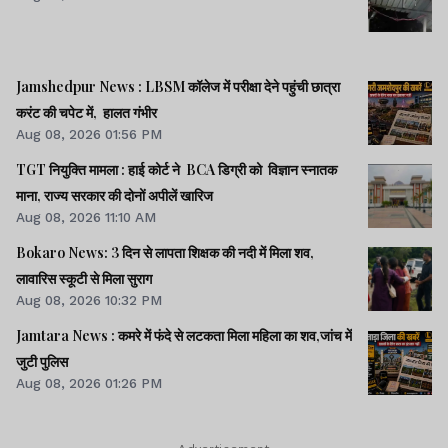
झारखंड न्यूज़
Jamshedpur News : LBSM कॉलेज में परीक्षा देने पहुंची छात्रा
CID मुख्यालय में आज से
करंट की चपेट में, हालत गंभीर
लंबित मामलों की समीक्षा,
Aug 08, 2026 01:56 PM
गंभीर कांडों की जांच पर होगा
TGT नियुक्ति मामला : हाई कोर्ट ने BCA डिग्री को विज्ञान स्नातक
मंथन
माना, राज्य सरकार की दोनों अपीलें खारिज
Aug 08, 2026 11:10 AM
झारखंड न्यूज़
Bokaro News: 3 दिन से लापता शिक्षक की नदी में मिला शव,
लावारिस स्कूटी से मिला सुराग
रिम्स लैंड स्कैम : आरोपी
Aug 08, 2026 10:32 PM
प्रमोद की अग्रिम बेल पर
Jamtara News : कमरे में फंदे से लटकता मिला महिला का शव,जांच में
ACB का आया जवाब,
जुटी पुलिस
अगली सुनवाई 18 को
Aug 08, 2026 01:26 PM