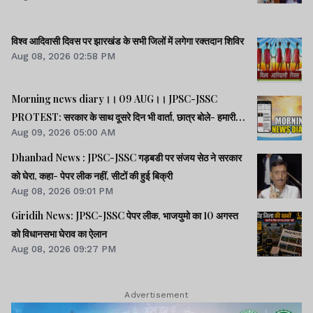
विश्व आदिवासी दिवस पर झारखंड के सभी जिलों में लगेगा रक्तदान शिविर
Aug 08, 2026 02:58 PM
Morning news diary।। 09 AUG।। JPSC-JSSC
PROTEST: सरकार के साथ दूसरे दिन भी वार्ता, छात्र बोले- हमारी
Aug 09, 2026 05:00 AM
बातें सुनी गईं।। छात्रों के समर्थन में उतरी भाजपा, 10 को विधानसभा
घेराव।। भारत सहित 5 देशों पर 100% टैरिफ लगानेवाला बिल US
Dhanbad News : JPSC-JSSC गड़बडी पर संजय सेठ ने सरकार
सीनेट से पास।। समेत कई खबरें व वीडियो.
को घेरा, कहा- पेपर लीक नहीं, सीटों की हुई बिक्री
Aug 08, 2026 09:01 PM
Giridih News: JPSC-JSSC पेपर लीक, भाजयुमो का 10 अगस्त
को विधानसभा घेराव का ऐलान
Aug 08, 2026 09:27 PM
Advertisement