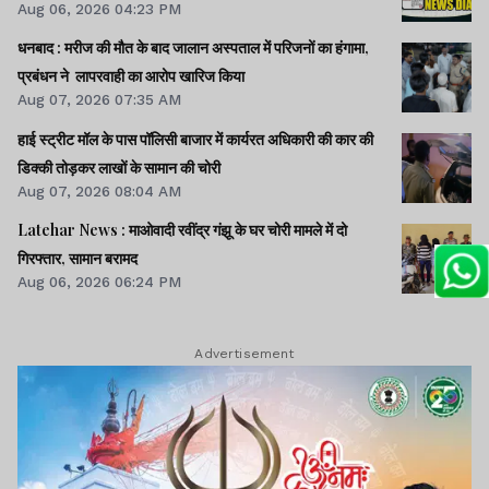
Aug 06, 2026 04:23 PM
पेपर लीक का नहीं, बैक डोर से गलत नियुक्ति का है : किशोर।।BPSC
AEDO पेपर लीक : BARC का कर्मी रौशन अरेस्ट।।समेत कई खबरें
धनबाद : मरीज की मौत के बाद जालान अस्पताल में परिजनों का हंगामा,
व वीडियो।।
प्रबंधन ने लापरवाही का आरोप खारिज किया
Aug 07, 2026 07:35 AM
हाई स्ट्रीट मॉल के पास पॉलिसी बाजार में कार्यरत अधिकारी की कार की
डिक्की तोड़कर लाखों के सामान की चोरी
Aug 07, 2026 08:04 AM
Latehar News : माओवादी रवींद्र गंझू के घर चोरी मामले में दो
गिरफ्तार, सामान बरामद
Aug 06, 2026 06:24 PM
Advertisement