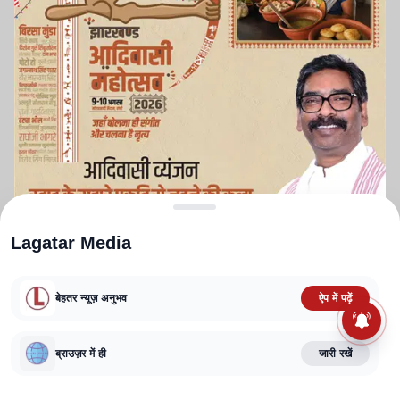
Lagatar Media
बेहतर न्यूज़ अनुभव
ऐप में पढ़ें
ABOUT US
CONTACT US
PRIVACY POLICY
TERMS AND CONDITIONS
CORRECTIONS POLICY
EDITORIAL GUIDELINES
FACT CHECKING POLICY
ब्राउज़र में ही
जारी रखें
Copyright
2025-2026
Lagatar Media Pvt. Ltd.