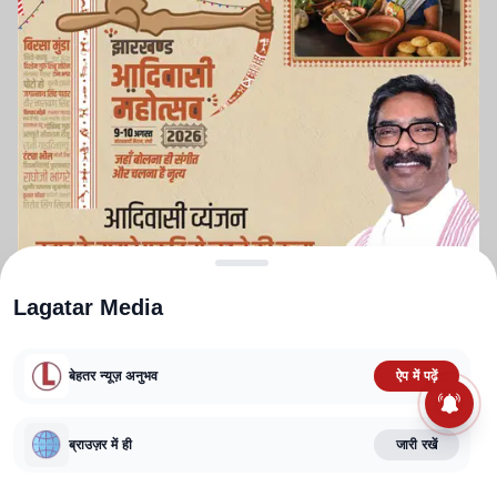
Lagatar Media
बेहतर न्यूज़ अनुभव
ऐप में पढ़ें
ABOUT US
CONTACT US
PRIVACY POLICY
TERMS AND CONDITIONS
CORRECTIONS POLICY
EDITORIAL GUIDELINES
FACT CHECKING POLICY
ब्राउज़र में ही
जारी रखें
Copyright
2025-2026
Lagatar Media Pvt. Ltd.