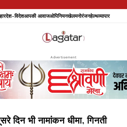
हार
देश-विदेश
आपकी आवाज
ओपिनियन
खेल
मनोरंजन
हेल्थ
व्यापार
Advertisement
रे दिन भी नामांकन धीमा, गिनती