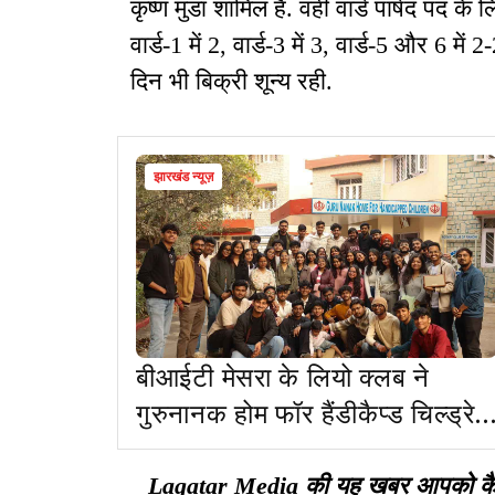
कृष्ण मुंडा शामिल हैं. वहीं वार्ड पार्षद पद क
वार्ड-1 में 2, वार्ड-3 में 3, वार्ड-5 और 6 में
दिन भी बिक्री शून्य रही.
झारखंड न्यूज़
बीआईटी मेसरा के लियो क्लब ने
गुरुनानक होम फॉर हैंडीकैप्ड चिल्ड्रेन
में रह रहे बच्चों के बीच दान की राशि
वितरित की
Lagatar Media की यह खबर आपको कैसी ल