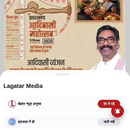
Lagatar Media
बेहतर न्यूज़ अनुभव
ऐप में पढ़ें
ABOUT US
CONTACT US
PRIVACY POLICY
TERMS AND CONDITIONS
CORRECTIONS POLICY
EDITORIAL GUIDELINES
FACT CHECKING POLICY
ब्राउज़र में ही
जारी रखें
Copyright
2025-2026
Lagatar Media Pvt. Ltd.