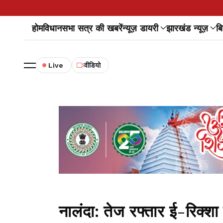
होम
विधानसभा सत्र की खबरें
न्यूज़ डायरी
झारखंड न्यूज़
बि
Live
वीडियो
नालंदा: तेज रफ्तार ई-रिक्श