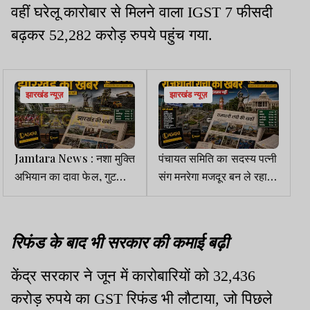
वहीं घरेलू कारोबार से मिलने वाला IGST 7 फीसदी
बढ़कर 52,282 करोड़ रुपये पहुंच गया.
झारखंड न्यूज़
झारखंड न्यूज़
Jamtara News : नशा मुक्ति
पंचायत समिति का सदस्य पत्नी
अभियान का दावा फेल, गुटखा
संग मनरेगा मजदूर बन ले रहा
व पान रंगी प्रखंड कार्यालय की
था मजदूरी
दीवारें
रिफंड के बाद भी सरकार की कमाई बढ़ी
केंद्र सरकार ने जून में कारोबारियों को 32,436
करोड़ रुपये का GST रिफंड भी लौटाया, जो पिछले