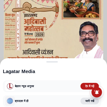
Lagatar Media
बेहतर न्यूज़ अनुभव
ऐप में पढ़ें
ABOUT US
CONTACT US
PRIVACY POLICY
TERMS AND CONDITIONS
ब्राउज़र में ही
जारी रखें
CORRECTIONS POLICY
EDITORIAL GUIDELINES
FACT CHECKING POLICY
Copyright
2025-2026
Lagatar Media Pvt. Ltd.