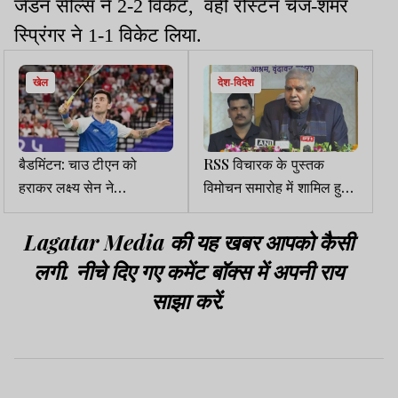
जेडन सील्स ने 2-2 विकेट, वहीं रोस्टन चेज-शमर
स्प्रिंगर ने 1-1 विकेट लिया.
खेल
देश-विदेश
बैडमिंटन: चाउ टीएन को
RSS विचारक के पुस्तक
हराकर लक्ष्य सेन ने
विमोचन समारोह में शामिल हुए
ऑस्ट्रेलियन ओपन के फाइनल
धनखड़ , नैरेटिव का जिक्र कर
में बनाई जगह
इस्तीफे पर काफी कुछ कह गये
Lagatar Media की यह खबर आपको कैसी
लगी. नीचे दिए गए कमेंट बॉक्स में अपनी राय
साझा करें.