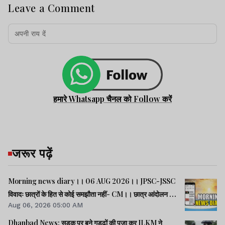
Leave a Comment
हमारे Whatsapp चैनल को Follow करें
जरूर पढ़ें
Morning news diary।। 06 AUG 2026।। JPSC-JSSC
विवादः छात्रों के हित से कोई समझौता नहीं- CM।। छात्र आंदोलन के
Aug 06, 2026 05:00 AM
समर्थन में झारखंड आएंगे अभिजीत दीपके।। जब तक अमित शाह सदन
में जवाब नहीं देते, चर्चा नहीं होगीः राहुल।। समेत कई खबरें व वीडियो.
Dhanbad News: सड़क पर बने गड्ढों की पूजा कर JLKM ने