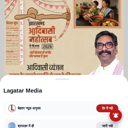
Lagatar Media
बेहतर न्यूज़ अनुभव
ऐप में पढ़ें
ABOUT US
CONTACT US
PRIVACY POLICY
TERMS AND CONDITIONS
ब्राउज़र में ही
जारी रखें
CORRECTIONS POLICY
EDITORIAL GUIDELINES
FACT CHECKING POLICY