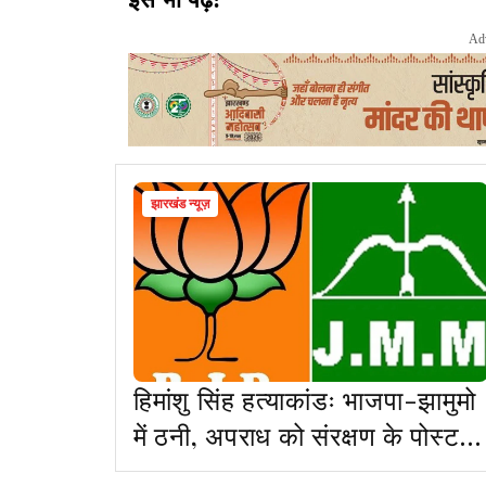
Ad
झारखंड न्यूज़
हिमांशु सिंह हत्याकांडः भाजपा-झामुमो
में ठनी, अपराध को संरक्षण के पोस्ट
पर JMM ने पूछा- नीरज सिंह जैसे