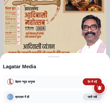
Lagatar Media
बेहतर न्यूज़ अनुभव
ऐप में पढ़ें
ABOUT US
CONTACT US
PRIVACY POLICY
TERMS AND CONDITIONS
CORRECTIONS POLICY
EDITORIAL GUIDELINES
FACT CHECKING POLICY
ब्राउज़र में ही
जारी रखें
Copyright
2025-2026
Lagatar Media Pvt. Ltd.