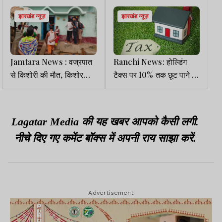
झारखंड न्यूज़
झारखंड न्यूज़
Jamtara News : वज्रपात
Ranchi News: होल्डिंग
से किशोरी की मौत, किशोर
टैक्स पर 10% तक छूट पाने का
गंभीर रूप से घायल, आम चुनने
आखिरी मौका, 30 जून तक करें
गए थे
भुगतान
Lagatar Media की यह खबर आपको कैसी लगी.
नीचे दिए गए कमेंट बॉक्स में अपनी राय साझा करें.
Advertisement