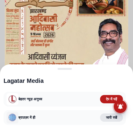
Lagatar Media
बेहतर न्यूज़ अनुभव
ऐप में पढ़ें
ABOUT US
CONTACT US
PRIVACY POLICY
TERMS AND CONDITIONS
ब्राउज़र में ही
जारी रखें
CORRECTIONS POLICY
EDITORIAL GUIDELINES
FACT CHECKING POLICY
Copyright
2025-2026
Lagatar Media Pvt. Ltd.